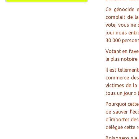
Ce génocide e
complait de la
vote, vous ne 
jour nous entro
30 000 personn
Votant en faveu
le plus notoire
Il est tellemen
commerce des a
victimes de la
tous un jour » 
Pourquoi cette 
de sauver l’éc
d’importer des 
délègue cette 
Bolsonaro n'a m