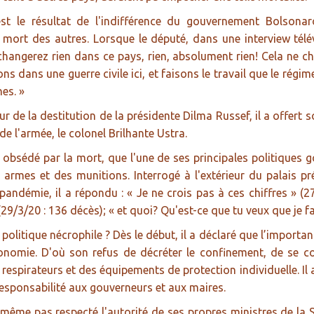
st le résultat de l'indifférence du gouvernement Bolsonaro
 mort des autres. Lorsque le député, dans une interview télé
changerez rien dans ce pays, rien, absolument rien! Cela ne 
ns dans une guerre civile ici, et faisons le travail que le régime
es. »
r de la destitution de la présidente Dilma Russef, il a offert
 de l'armée, le colonel Brilhante Ustra.
t obsédé par la mort, que l'une de ses principales politiques 
rmes et des munitions. Interrogé à l'extérieur du palais prés
 pandémie, il a répondu : « Je ne crois pas à ces chiffres » 
(29/3/20 : 136 décès); « et quoi? Qu'est-ce que tu veux que je fa
politique nécrophile ? Dès le début, il a déclaré que l’importan
onomie. D'où son refus de décréter le confinement, de se c
respirateurs et des équipements de protection individuelle. Il
responsabilité aux gouverneurs et aux maires.
ême pas respecté l'autorité de ses propres ministres de la San