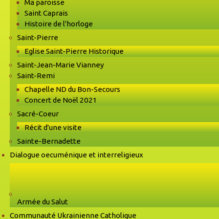
Ma paroisse
Saint Caprais
Histoire de l'horloge
Saint-Pierre
Eglise Saint-Pierre Historique
Saint-Jean-Marie Vianney
Saint-Remi
Chapelle ND du Bon-Secours
Concert de Noël 2021
Sacré-Coeur
Récit d'une visite
Sainte-Bernadette
Dialogue oecuménique et interreligieux
Armée du Salut
Communauté Ukrainienne Catholique