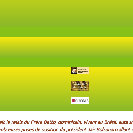
it le relais du Frère Betto, dominicain, vivant au Brésil, auteur 
mbreuses prises de position du président Jair Bolsonaro allant