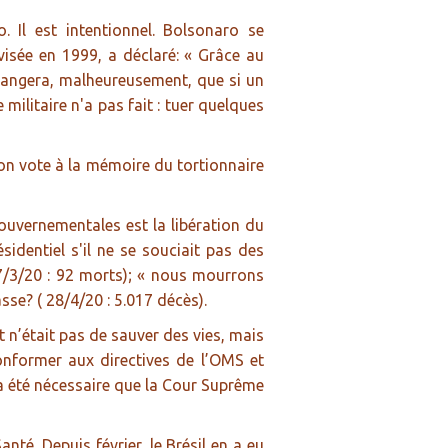
. Il est intentionnel. Bolsonaro se
visée en 1999, a déclaré: « Grâce au
changera, malheureusement, que si un
 militaire n'a pas fait : tuer quelques
 son vote à la mémoire du tortionnaire
gouvernementales est la libération du
identiel s'il ne se souciait pas des
(27/3/20 : 92 morts); « nous mourrons
sse? ( 28/4/20 : 5.017 décès).
t n’était pas de sauver des vies, mais
onformer aux directives de l’OMS et
 a été nécessaire que la Cour Suprême
té. Depuis février, le Brésil en a eu