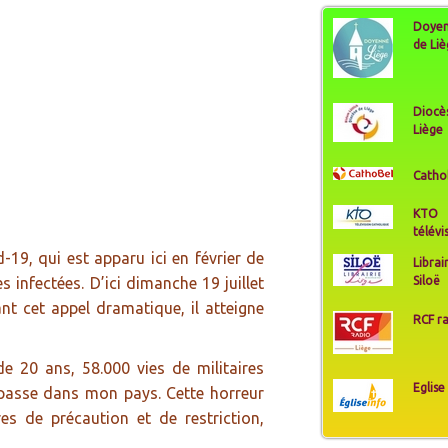
Doye
de Li
Diocè
Liège
Catho
KTO
télévi
d-19, qui est apparu ici en février de
Librai
 infectées. D’ici dimanche 19 juillet
Siloë
ant cet appel dramatique, il atteigne
RCF r
 20 ans, 58.000 vies de militaires
Eglise
se passe dans mon pays. Cette horreur
es de précaution et de restriction,