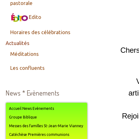
pastorale
Edito
Horaires des célébrations
Actualités
Chers
Méditations
Les confluents
art
News * Evènements
Accueil News Evènements
Rejoi
Groupe Biblique
Messes des familles St-Jean-Marie Vianney
Catéchèse Premières communions