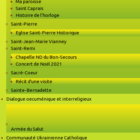
Ma paroisse
Saint Caprais
Histoire de l'horloge
Saint-Pierre
Eglise Saint-Pierre Historique
Saint-Jean-Marie Vianney
Saint-Remi
Chapelle ND du Bon-Secours
Concert de Noël 2021
Sacré-Coeur
Récit d'une visite
Sainte-Bernadette
Dialogue oecuménique et interreligieux
Armée du Salut
Communauté Ukrainienne Catholique