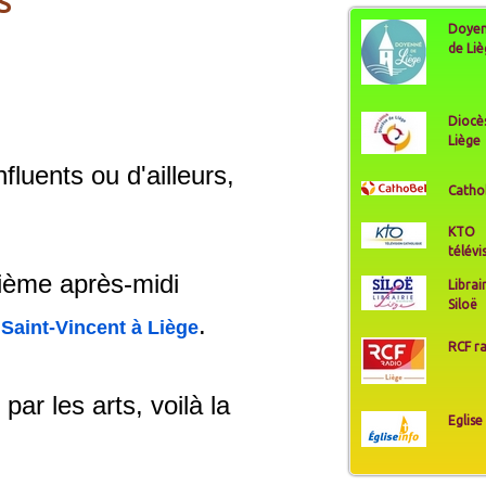
S
Doye
de Li
Diocè
Liège
luents ou d'ailleurs,
Catho
KTO
télévi
sième après-midi
Librai
Siloë
.
Saint-Vincent à Liège
RCF r
par les arts, voilà la
Eglise